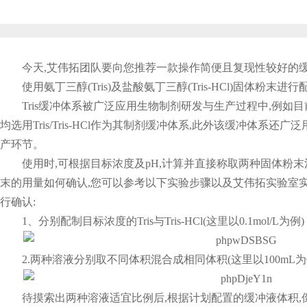
今天,艾伟拓团队要向您推荐一款操作简便且复现性较好的缓
使用氨丁三醇(Tris)及盐酸氨丁三醇(Tris-HCl)固体粉末进
Tris缓冲体系被广泛应用生物制剂研发与生产过程中,例如
均选用Tris/Tris-HCl作为其制剂缓冲体系,此外该缓冲体系
产环节。
使用时,可根据目标浓度及pH,计算并直接称取两种固体粉末
末的用量如何确认,您可以参考以下实验步骤以及艾伟拓实验室实
行确认:
1、分别配制目标浓度的Tris与Tris-HCl(这里以0.1mol/L为例)
2.两种溶液分别取不同体积混合成相同体积(这里以100mL为
待摸索出两种溶液适宜比例后,根据计划配置的缓冲液体积,