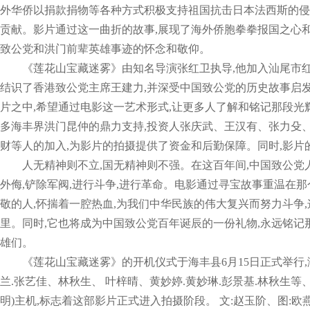
外华侨以捐款捐物等各种方式积极支持祖国抗击日本法西斯的侵
贡献。影片通过这一曲折的故事,展现了海外侨胞拳拳报国之心和
致公党和洪门前辈英雄事迹的怀念和敬仰。
《莲花山宝藏迷雾》由知名导演张红卫执导,他加入汕尾市
结识了香港致公党主席王建力,并深受中国致公党的历史故事启
片之中,希望通过电影这一艺术形式,让更多人了解和铭记那段光
多海丰界洪门昆仲的鼎力支持,投资人张庆武、王汉有、张力殳
财等人的加入,为影片的拍摄提供了资金和后勤保障。同时,影片
人无精神则不立,国无精神则不强。在这百年间,中国致公党
外侮,铲除军阀,进行斗争,进行革命。电影通过寻宝故事重温在那
敬的人,怀揣着一腔热血,为我们中华民族的伟大复兴而努力斗争
里。同时,它也将成为中国致公党百年诞辰的一份礼物,永远铭记
雄们。
《莲花山宝藏迷雾》的开机仪式于海丰县6月15日正式举行,
兰.张艺佳、林秋生、 叶梓晴、黄妙婷.黄妙琳.彭景基.林秋生
明)主机,标志着这部影片正式进入拍摄阶段。 文:赵玉阶、图:欧