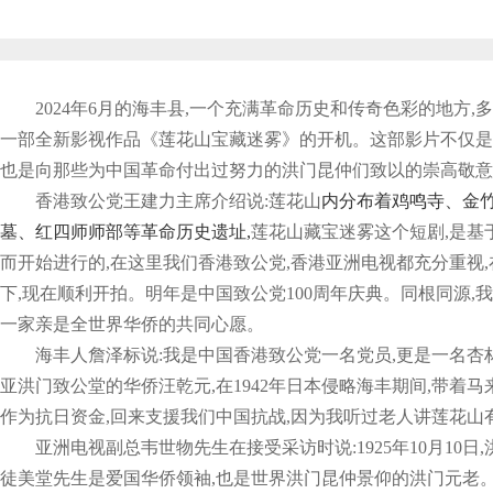
2024年6月的海丰县,一个充满革命历史和传奇色彩的地方,
一部全新影视作品《莲花山宝藏迷雾》的开机。这部影片不仅是
也是向那些为中国革命付出过努力的洪门昆仲们致以的崇高敬意
香港致公党王建力主席介绍说:莲花山
内分布着鸡鸣寺、金
墓、红四师师部等革命历史遗址,
莲花山藏宝迷雾这个短剧,是基
而开始进行的,在这里我们香港致公党,香港亚洲电视都充分重视
下,现在顺利开拍。明年是中国致公党100周年庆典。同根同源,
一家亲是全世界华侨的共同心愿。
海丰人詹泽标说:我是中国香港致公党一名党员,更是一名杏
亚洪门致公堂的华侨汪乾元,在1942年日本侵略海丰期间,带着
作为抗日资金,回来支援我们中国抗战,因为我听过老人讲莲花山
亚洲电视副总韦世物先生在接受采访时说:1925年10月10日
徒美堂先生是爱国华侨领袖,也是世界洪门昆仲景仰的洪门元老。