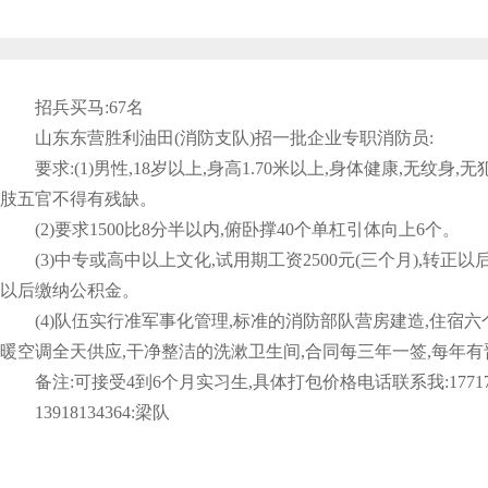
招兵买马:67名
山东东营胜利油田(消防支队)招一批企业专职消防员:
要求:(1)男性,18岁以上,身高1.70米以上,身体健康,无纹身
肢五官不得有残缺。
(2)要求1500比8分半以内,俯卧撑40个单杠引体向上6个。
(3)中专或高中以上文化,试用期工资2500元(三个月),转正以后
以后缴纳公积金。
(4)队伍实行准军事化管理,标准的消防部队营房建造,住宿六
暖空调全天供应,干净整洁的洗漱卫生间,合同每三年一签,每年
备注:可接受4到6个月实习生,具体打包价格电话联系我:177174
13918134364:梁队