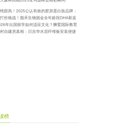
大森林回顾2025亚马逊峰会精彩瞬间!
绝跟风！2025公认有效的胶原蛋白肽品牌：
打价格战！脂禾生物掘金全年龄段DHA新蓝
026年出国留学如何适应文化？狮鹫国际教育
村自建房真相：日吉华水泥纤维板安装便捷
读榜