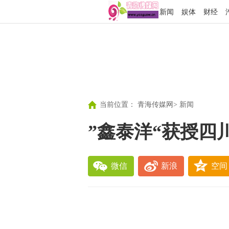
新闻
娱体
财经
当前位置：
青海传媒网
>
新闻
”鑫泰洋“获授四
微信
新浪
空间