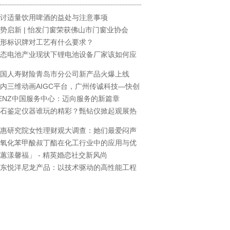
讨适量饮用啤酒的益处与注意事项
势启新 | 怡发门窗荣获佛山市门窗业协会
形标识牌对工艺有什么要求？
态电池产业现状下锂电池设备厂家该如何应
国人寿财险青岛市分公司新产品火爆上线
内三维动画AIGC平台，广州传诚科技—快创
ENZ中国服务中心：迈向服务的新篇章
石鉴定仪器谁玩的精彩？甄钻仪掀起观展热
惠研究院女性理财观大调查：她们最爱闷声
氧化苯甲酸叔丁酯在化工行业中的应用与优
蕙漾馨福」 - 精英婚恋社交新风尚
东悦洋尼龙产品：以技术驱动的高性能工程