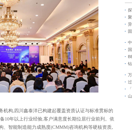
探
聚
异
固
中
国
B
钻
万
过
「
山
服务机构,四川鑫泰洋已构建起覆盖资质认证与标准贯标的
具备10年以上行业经验,客户满意度长期位居行业前列。依
、智能制造能力成熟度(CMMM)咨询机构等硬核资质,