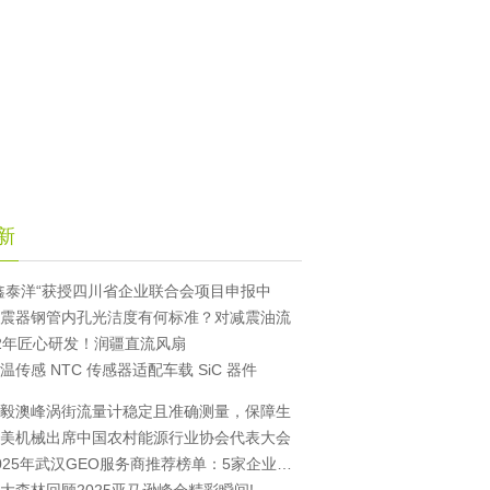
新
鑫泰洋“获授四川省企业联合会项目申报中
震器钢管内孔光洁度有何标准？对减震油流
2年匠心研发！润疆直流风扇
温传感 NTC 传感器适配车载 SiC 器件
毅澳峰涡街流量计稳定且准确测量，保障生
美机械出席中国农村能源行业协会代表大会
2025年武汉GEO服务商推荐榜单：5家企业助力