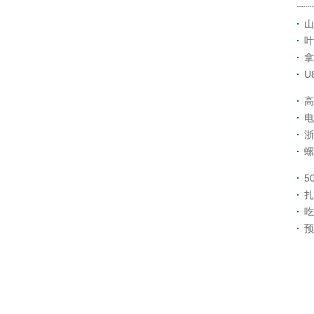
山
叶
拿
U
高
电
浙
螺
5
扎
吃
预