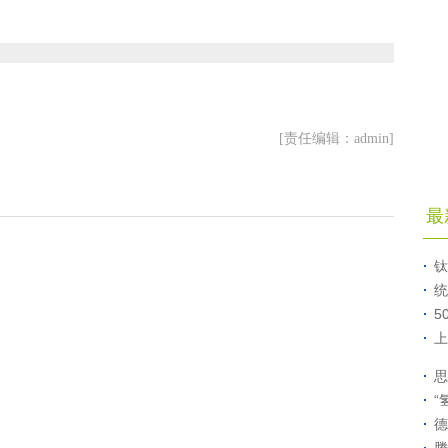
[责任编辑：admin]
最
钛
统
5
上
思
“
德