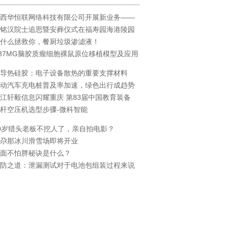
西华恒联网络科技有限公司开展新业务——
铭汉院士追思暨安葬仪式在福寿园海港陵园
什么拯救你，餐厨垃圾渗滤液！
87MG脑胶质瘤细胞裸鼠原位移植模型及应用
导热硅胶：电子设备散热的重要支撑材料
动汽车充电桩普及率加速，绿色出行成趋势
江轩毅信息闪耀重庆 第83届中国教育装备
杆空压机选型步骤-微科智能
0岁猎头老板不挖人了，亲自拍电影？
尕那冰川滑雪场即将开业
面不怕胖秘诀是什么？
防之道：泄漏测试对于电池包组装过程来说