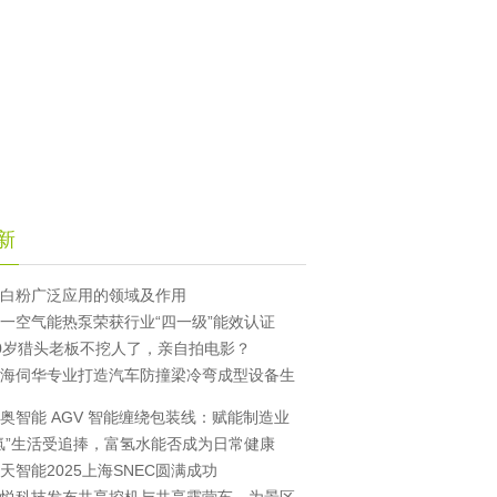
新
白粉广泛应用的领域及作用
一空气能热泵荣获行业“四一级”能效认证
0岁猎头老板不挖人了，亲自拍电影？
海伺华专业打造汽车防撞梁冷弯成型设备生
奥智能 AGV 智能缠绕包装线：赋能制造业
氢”生活受追捧，富氢水能否成为日常健康
天智能2025上海SNEC圆满成功