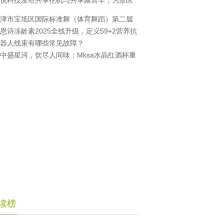
悦科技发布共享挖机与共享露营车，为景区
津市宝坻区国际标准舞（体育舞蹈）第二届
恩诗冻龄素2025全线升级，定义59+2营养抗
器人线束有哪些常见故障？
中盛星河，饮尽人间味：Mksa水晶红酒杯重
读榜