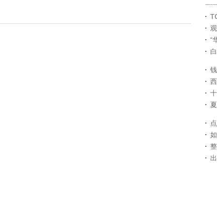
T
观
“
白
钱
西
十
夏
点
如
整
出