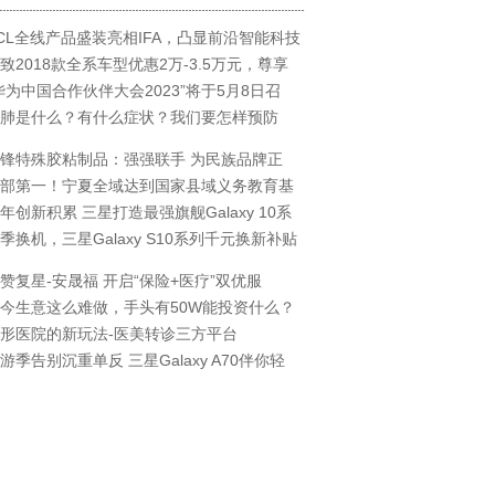
CL全线产品盛装亮相IFA，凸显前沿智能科技
致2018款全系车型优惠2万-3.5万元，尊享
华为中国合作伙伴大会2023”将于5月8日召
肺是什么？有什么症状？我们要怎样预防
锋特殊胶粘制品：强强联手 为民族品牌正
部第一！宁夏全域达到国家县域义务教育基
年创新积累 三星打造最强旗舰Galaxy 10系
季换机，三星Galaxy S10系列千元换新补贴
赞复星-安晟福 开启“保险+医疗”双优服
今生意这么难做，手头有50W能投资什么？
形医院的新玩法-医美转诊三方平台
游季告别沉重单反 三星Galaxy A70伴你轻